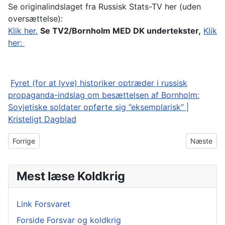
Se originalindslaget fra Russisk Stats-TV her (uden
oversættelse):
Klik her.
Se TV2/Bornholm MED DK undertekster,
Klik
her:
Fyret (for at lyve) historiker optræder i russisk
propaganda-indslag om besættelsen af Bornholm:
Sovjetiske soldater opførte sig ”eksemplarisk” |
Kristeligt Dagblad
Forrige artikel: Russiske fly krænkelser
Næste art
Forrige
Næste
Mest læse Koldkrig
Link Forsvaret
Forside Forsvar og koldkrig