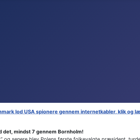
mark lod USA spionere gennem internetkabler, klik og læ
end det, mindst 7 gennem Bornholm!
t” og senere blev Polens første folkevalgte præsident, tur