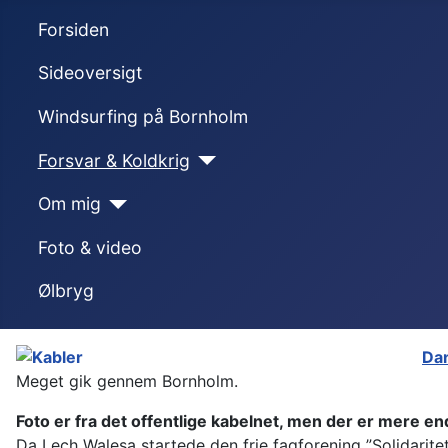
Forsiden
Sideoversigt
Windsurfing på Bornholm
Forsvar & Koldkrig
Om mig
Foto & video
Ølbryg
Dan
Meget gik gennem Bornholm.
Foto er fra det offentlige kabelnet, men der er mere 
Da Lech Walesa startede den frie fagforening ”Solidarite