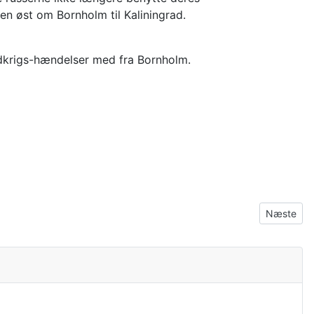
en øst om Bornholm til Kaliningrad.
ldkrigs-hændelser med fra Bornholm.
Næste arti
Næste