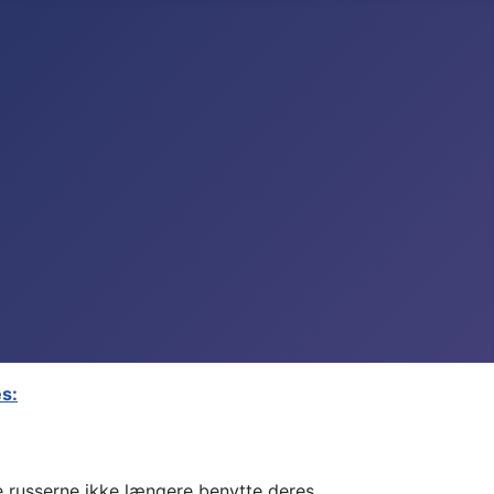
s:
de russerne ikke længere benytte deres