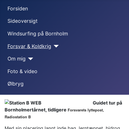
Forsiden
Sideoversigt
Windsurfing på Bornholm
Forsvar & Koldkrig
Om mig
Foto & video
Ølbryg
Guidet tur på
Bornholmertårnet, tidligere
Forsvarets lyttepost,
Radiostation B
Med sin placering langt inde bag Jerntæppet, bidrog