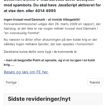
mod spambots. Du skal have JavaScript aktiveret for
at vise den.
eller 4014 4995
Ingen trussel mod Danmark - et ironisk tilbageblik!
Forsvarskommissionen udgav den 26. marts 2009 en rapport, der
fastslog, at der ikke er var nogen militær trussel mod Danmark i
"en overskuelig fremtid".
Nu næsten to årtier efter afslutningen på den kolde krig er der
således ingen militære fjender, der kan spejdes i horisonten!
Danskerne kunne derfor sove trygt i de kommende år.
- men så begyndte Putin at opruste, og vi er nu igen i en kold
krig.....
Besøg og læs om FE her.
Forrige artikel: Vagthund ved Jerntæppet
Næste arti
Forrige
Næste
Sidste revideringer/nyt