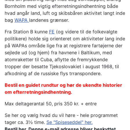
Bornholm med vigtig efterretningsindhentning både
hvad angår land, luft og skibsbåren aktivitet langt inde
bag
WAPA
landenes grænser.
Fra Station B kunne
FE
(og videre til de folkevalgte
politikere) holde sig orienteret om aktiviteter lang inde
på WAPAs område lige fra at registrere fartøjerne der
sejlede ud (og hjem) fra havnene i Baltikum, med
atomraketter til Cuba, aflytte de fremrykkende
tropper der besatte Tjekoslovakiet i august 1968, til
afkodning af de russiske flys trranspondere.
Bestil en guidet rundtur og hør de ukendte historier
om efterretningsindhentning.
Max deltagerantal 50, pris 350 kr. + entre
Se her og vælg hvad du vil høre - hele programmet
tager ca. 3½ time.
Se "Spiseseddel" her.
Bestil her,
Denne e-mail adresse bliver beskyttet